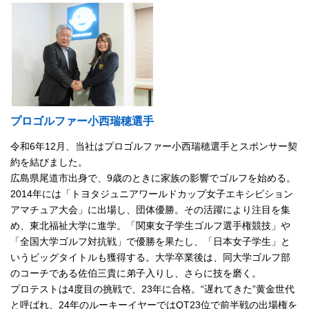
プロゴルファー小西瑞穂選手
令和6年12月、当社はプロゴルファー小西瑞穂選手とスポンサー契
約を結びました。
広島県尾道市出身で、9歳のときに家族の影響でゴルフを始める。
2014年には「トヨタジュニアワールドカップ女子エキシビション
アマチュア大会」に出場し、団体優勝。その活躍により注目を集
め、東北福祉大学に進学。「関東女子学生ゴルフ選手権競技」や
「全国大学ゴルフ対抗戦」で優勝を果たし、「日本女子学生」と
いうビッグタイトルも獲得する。大学卒業後は、同大学ゴルフ部
のコーチである佐伯三貴に弟子入りし、さらに技を磨く。
プロテストは4度目の挑戦で、23年に合格。“遅れてきた”黄金世代
と呼ばれ、24年のルーキーイヤーではQT23位で前半戦の出場権を