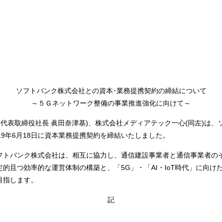
ソフトバンク株式会社との資本･業務提携契約の締結について
～５Ｇネットワーク整備の事業推進強化に向けて～
、代表取締役社長 眞田奈津基)、株式会社メディアテック一心(同左)は
019年6月18日に資本業務提携契約を締結いたしました。
フトバンク株式会社は、相互に協力し、通信建設事業者と通信事業者の
的且つ効率的な運営体制の構築と、「5G」・「AI・IoT時代」に向
目指します。
記